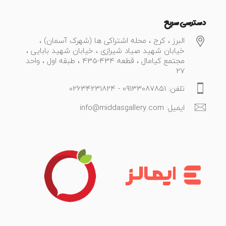
دسترسی سریع
البرز ، کرج ، محله اشتراکی ها (شهرک آسمان) ،
خیابان شهید صیاد شیرازی ، خیابان شهید بابایی ،
مجتمع کیامال ، قطعه 434-435 ، طبقه اول ، واحد
27
تلفن: 09133087851 - 02634231824
ایمیل: info@middasgallery.com