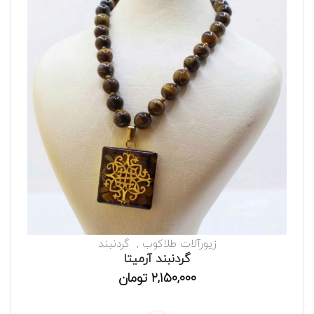
زیورآلات طلاکوب
گردنبند
گردنبند آرمیتا
2,150,000
تومان