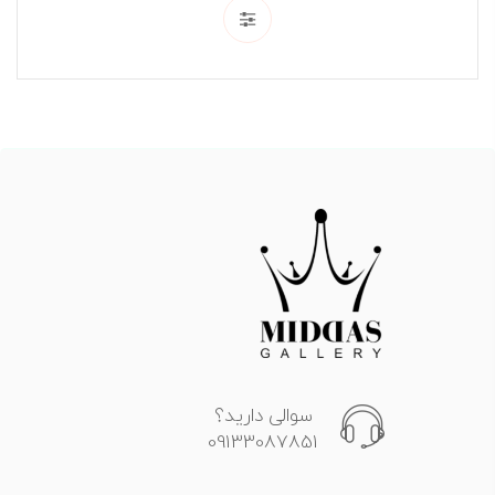
This
product
has
multiple
variants.
The
options
may
be
chosen
on
the
product
page
سوالی دارید؟
09133087851