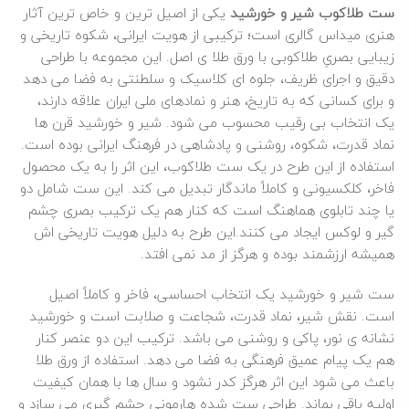
ست طلاکوب شیر و خورشید
یکی از اصیل‌ ترین و خاص ترین آثار
هنری میداس گالری است؛ ترکیبی از هویت ایرانی، شکوه تاریخی و
زیبایی بصریِ طلاکوبی با ورق طلا ی اصل. این مجموعه با طراحی
دقیق و اجرای ظریف، جلوه‌ ای کلاسیک و سلطنتی به فضا می‌ دهد
و برای کسانی که به تاریخ، هنر و نمادهای ملی ایران علاقه دارند،
یک انتخاب بی‌ رقیب محسوب می‌ شود. شیر و خورشید قرن‌ ها
نماد قدرت، شکوه، روشنی و پادشاهی در فرهنگ ایرانی بوده است.
استفاده از این طرح در یک ست طلاکوب، این اثر را به یک محصول
فاخر، کلکسیونی و کاملاً ماندگار تبدیل می‌ کند. این ست شامل دو
یا چند تابلوی هماهنگ است که کنار هم یک ترکیب بصری چشم‌
گیر و لوکس ایجاد می‌ کنند.این طرح به‌ دلیل هویت تاریخی‌ اش
همیشه ارزشمند بوده و هرگز از مد نمی‌ افتد.
ست شیر و خورشید یک انتخاب احساسی، فاخر و کاملاً اصیل
است. نقش شیر، نماد قدرت، شجاعت و صلابت است و خورشید
نشانه‌ ی نور، پاکی و روشنی می باشد. ترکیب این دو عنصر کنار
هم یک پیام عمیق فرهنگی به فضا می‌ دهد. استفاده از ورق
طلا
باعث می‌ شود این اثر هرگز کدر نشود و سال‌ ها با همان کیفیت
اولیه باقی بماند. طراحی ست‌ شده هارمونی چشم‌ گیری می‌ سازد و