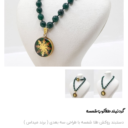
گردنبند طلاکوب شمسه
دستبند روکش طلا شمسه با طراحی سه بعدی ( برند میداس )