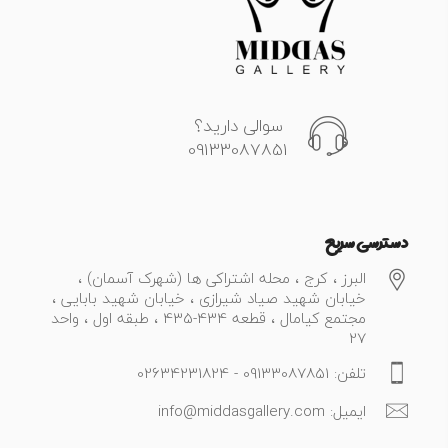
سوالی دارید؟
09133087851
دسترسی سریع
البرز ، کرج ، محله اشتراکی ها (شهرک آسمان) ،
خیابان شهید صیاد شیرازی ، خیابان شهید بابایی ،
مجتمع کیامال ، قطعه 434-435 ، طبقه اول ، واحد
27
تلفن: 09133087851 - 02634231824
ایمیل: info@middasgallery.com