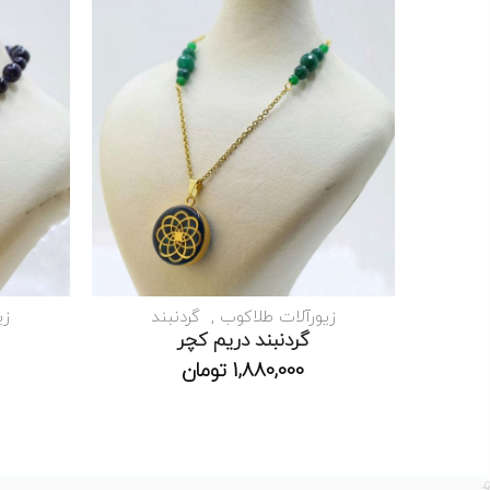
زیورآلات طلاکوب
گردنبند
زی
گردنبند دریم کچر
1,880,000
تومان