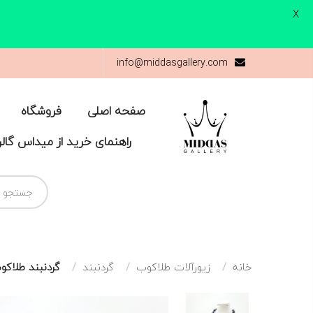
X
info@middasgallery.com
صفحه اصلی
فروشگاه
راهنمای خرید از میداس گال
خانه
زیورآلات طلاکوب
گردنبند
گردنبند طلاکو