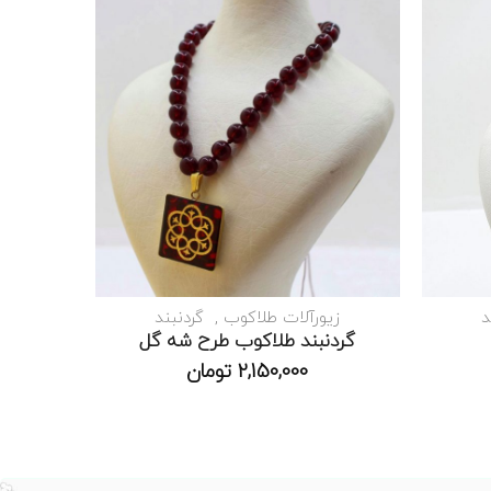
د
زیورآلات طلاکوب
گردنبند
گردنبند طلاکوب طرح شه گل
2,150,000
تومان