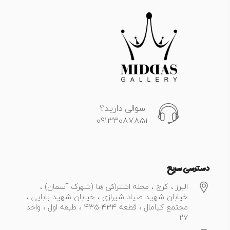
سوالی دارید؟
09133087851
دسترسی سریع
البرز ، کرج ، محله اشتراکی ها (شهرک آسمان) ،
خیابان شهید صیاد شیرازی ، خیابان شهید بابایی ،
مجتمع کیامال ، قطعه 434-435 ، طبقه اول ، واحد
27