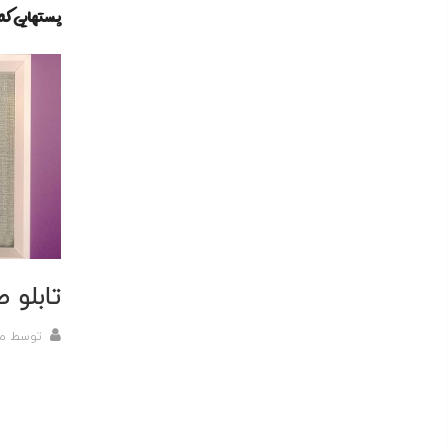
پستهایی ک
تابلو 
توسط
م