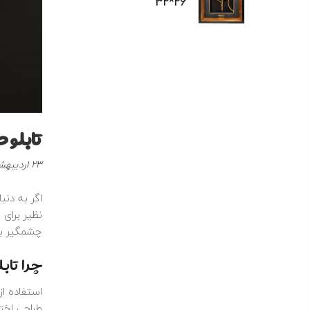
26*32
تابلو 
نوشته
23 اردیبهشت 1404
شده
در
اگر به‌ دن
:
چشمگیر به
چرا تاب
استفاده ا
طراحی اخت