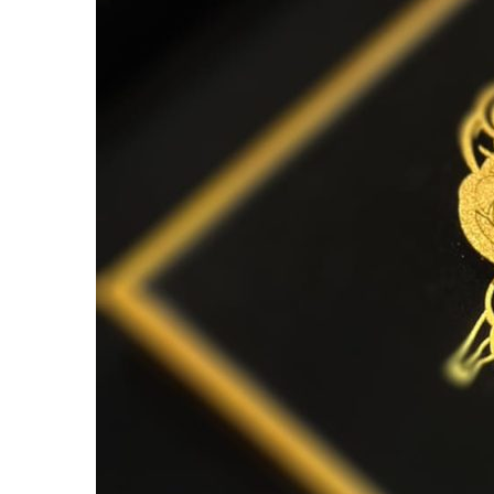
نات
ماهی
گردنبند
 شمسه
تندیس
طلاکوب