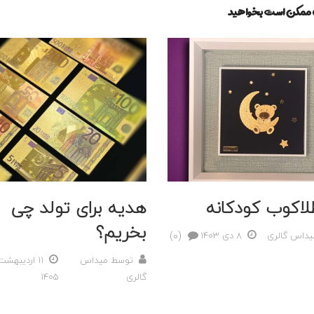
ه ممکن است بخواهید
طلاکوب کودکانه
هدیه برای تولد چی
بخریم؟
(0)
یداس گالری
8 دی 1403
توسط
میداس
11 اردیبهشت
گالری
1405