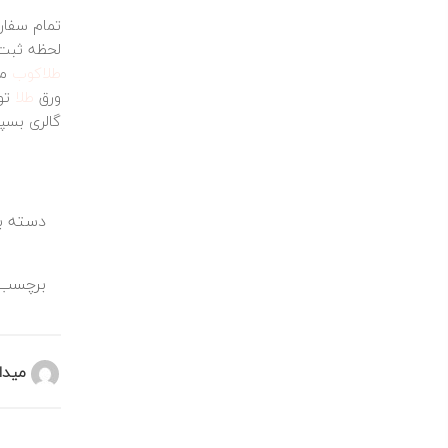
تمام سفارش
لحظه ثبت 
طلاکوب
مت
ورق
طلا
تول
گالری بسپا
دسته بن
برچسب 
میدا