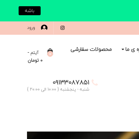
باشه
ورود
ه ی ما
محصولات سفارشی
-
آیتم
0
0
تومان
09133087851
شنبه - پنجشنبه { 10:00 الی 20:00 }