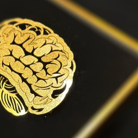
دستبند
زیورآلات طلاکوب
ایرانی
تابلو
حیوا
طبیعت
فانتزی
دستبند طلاکوب ماه و
تابلو طلاکوب دو 
فرشته
فاخر – 45*55
1,560,000
تومان
11,800,000
تومان
تابلو
مذهبی
زیورآلات طلاکوب
تابلو هو الرزاق سلطنتی
گردنبند طلاکوب
بزرگ – 70*70
تایگر سورمه‌ای
28,800,000
تومان
1,880,000
تومان
تابلو
حیوانات
طبیعت
فانتزی
اکسسوری طلاکوب
ماه تولد
تابلو پر و پرنده – 45*25
تندیس کریستال 
3,950,000
تومان