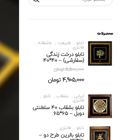
محصولات
تابلو
طبیعت
عاشقانه
فانتزی
تابلو درخت زندگی
(سفارشی) – 40*40
5,500,000
تومان
4,905,000
تومان
ایرانی
بشقاب
تابلو
فانتزی
تابلو بشقاب 40 سلطنتی
دوبل – 65*65
تابلو
فانتزی
تابلو بالرین طرح دو –