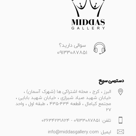
سوالی دارید؟
09133087851
دسترسی سریع
البرز ، کرج ، محله اشتراکی ها (شهرک آسمان) ،
خیابان شهید صیاد شیرازی ، خیابان شهید بابایی ،
مجتمع کیامال ، قطعه 434-435 ، طبقه اول ، واحد
27
تلفن: 09133087851 - 02634231824
ایمیل: info@middasgallery.com