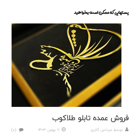
پستهایی که ممکن است بخواهید
فروش عمده تابلو طلاکوب
(0)
توسط
میداس گالری
7 بهمن 1403