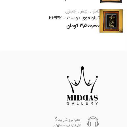
تابلو
شعر
فانتزی
تابلو موی دوست – 32*26
3,500,000
تومان
سوالی دارید؟
09133087851