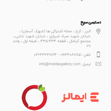
دسترسی سریع
البرز ، کرج ، محله اشتراکی ها (شهرک آسمان) ،
خیابان شهید صیاد شیرازی ، خیابان شهید بابایی ،
مجتمع کیامال ، قطعه 434-435 ، طبقه اول ، واحد
27
تلفن: 09133087851 - 02634231824
ایمیل: info@middasgallery.com