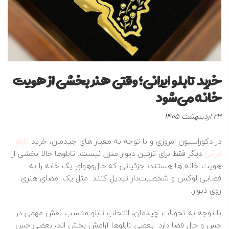
خرید تابلو ایرانی؛ وقتی هنر بخشی از هویت
خانه می‌شود
نوشته
23 اردیبهشت 1405
شده
در
در دکوراسیون امروزی و با توجه به معیار های چیدمان، خرید
تابلو
:
ایرانی
دیگر فقط برای تزئین دیوار منزل نیست. تابلوها حالا بخشی از
هویت خانه ها هستند؛ جزئیاتی که حال‌وهوای یک خانه را به
فضایی لوکس و شخصیت‌دار تبدیل کنند. مثل یک امضای هنری
روی دیوار.
با توجه به تحولات چیدمان، انتخاب تابلو مناسب نقش مهمی در
حس و حال فضا دارد. بعضی تابلوها آرامش بخش اند، بعضی حس