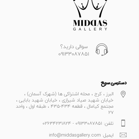
سوالی دارید؟
09133087851
دسترسی سریع
البرز ، کرج ، محله اشتراکی ها (شهرک آسمان) ،
خیابان شهید صیاد شیرازی ، خیابان شهید بابایی ،
مجتمع کیامال ، قطعه 434-435 ، طبقه اول ، واحد
27
تلفن: 09133087851 - 02634231824
ایمیل: info@middasgallery.com