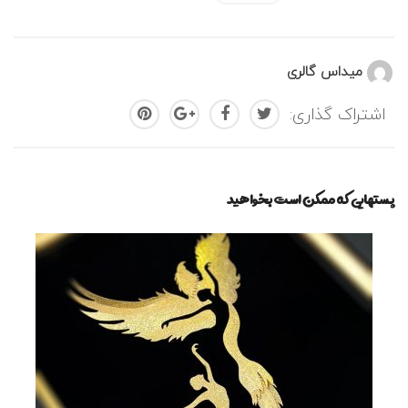
میداس گالری
اشتراک گذاری:
پستهایی که ممکن است بخواهید