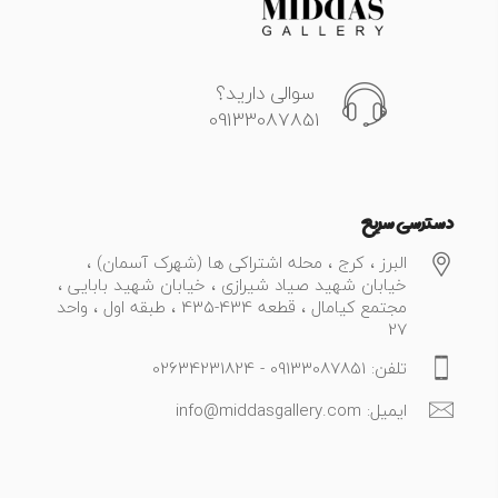
سوالی دارید؟
09133087851
دسترسی سریع
البرز ، کرج ، محله اشتراکی ها (شهرک آسمان) ،
خیابان شهید صیاد شیرازی ، خیابان شهید بابایی ،
مجتمع کیامال ، قطعه 434-435 ، طبقه اول ، واحد
27
تلفن: 09133087851 - 02634231824
ایمیل: info@middasgallery.com