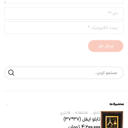
محصولات
تابلو
عاشقانه
فانتزی
تابلو ایفل (37*37)
4,200,000
تومان