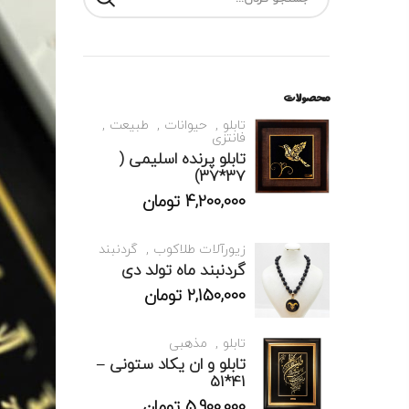
محصولات
تابلو
حیوانات
طبیعت
فانتزی
تابلو پرنده اسلیمی (
37*37)
4,200,000
تومان
زیورآلات طلاکوب
گردنبند
گردنبند ماه تولد دی
2,150,000
تومان
تابلو
مذهبی
تابلو و ان یکاد ستونی –
41*51
5,900,000
تومان