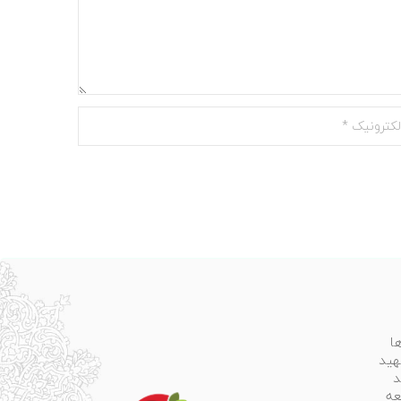
ا
هید
د
عه