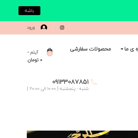
باشه
ورود
ه ی ما
محصولات سفارشی
-
آیتم
0
0
تومان
09133087851
شنبه - پنجشنبه { 10:00 الی 20:00 }