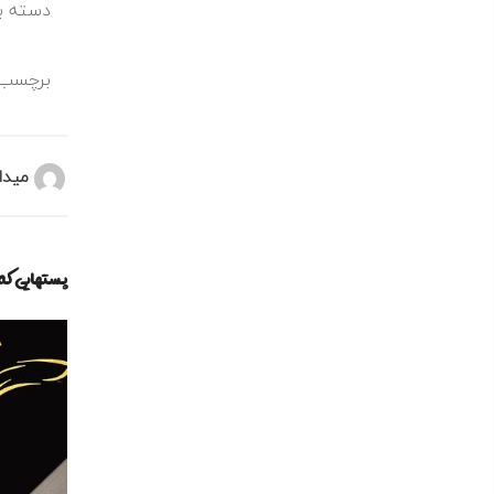
دسته بن
برچسب 
میدا
پستهایی ک