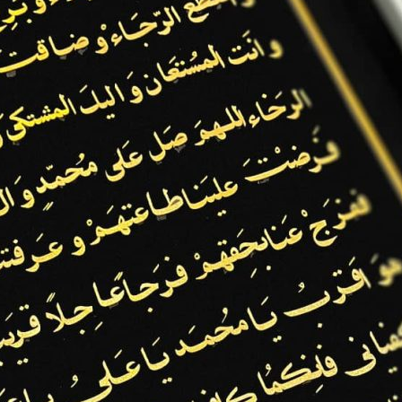
دستبند
زیورآلات طلاکوب
تابلو
محصولات سف
دستبند طلاکوب فردوس
تابلو طلاکوب
فیروزه ای
تولایکارمان(سفار
1,560,000
تومان
زیورآلات طلاکوب
تابلو
شعر
گردنبند طلاکوب 
زندگی دلربا سورمه
تابلو خندیدن تو –
33*33
2,150,000
تومان
تابلو
فانتزی
زیورآلات طلاکوب
تابلو طلاکوب شب و روز –
گردنبند بلند طلا
40*40
تزئینی کد2220
2,150,000
تومان