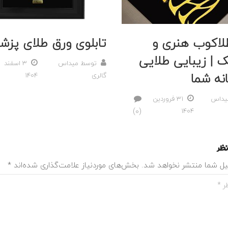
طلاکوب هنری و
تابلوی ورق طلای پزش
 | زیبایی طلایی
توسط
میداس
3 اسفند
انه شما
گالری
1404
یداس
31 فروردین
(0)
1404
نظر
یل شما منتشر نخواهد شد.
بخش‌های موردنیاز علامت‌گذاری شده‌اند
*