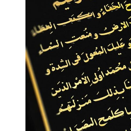
ارشی
شی)
گردنبند
درخت
‌ای
گردنبند
کوب